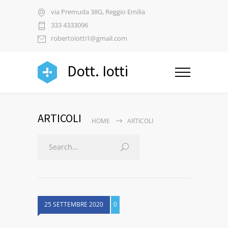
via Premuda 38G, Reggio Emilia
333 4333096
robertoiotti1@gmail.com
Dott. Iotti
ARTICOLI
HOME
ARTICOLI
25 SETTEMBRE 2020
0