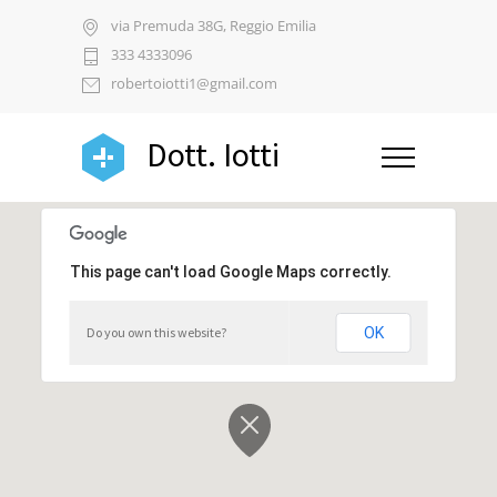
via Premuda 38G, Reggio Emilia
333 4333096
robertoiotti1@gmail.com
Dott. Iotti
This page can't load Google Maps correctly.
Do you own this website?
OK