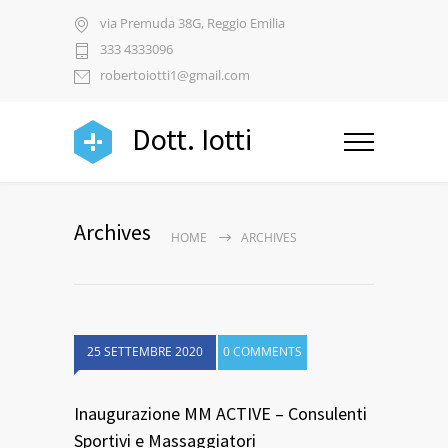
via Premuda 38G, Reggio Emilia
333 4333096
robertoiotti1@gmail.com
Dott. Iotti
Archives
HOME
ARCHIVES
25 SETTEMBRE 2020
0 COMMENTS
Inaugurazione MM ACTIVE – Consulenti
Sportivi e Massaggiatori