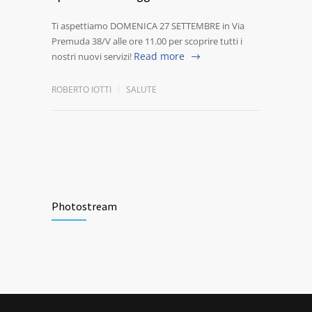
Ti aspettiamo DOMENICA 27 SETTEMBRE in Via
Premuda 38/V alle ore 11.00 per scoprire tutti i
Read more
nostri nuovi servizi!
ROBERTO IOTTI
SALUTE
Photostream