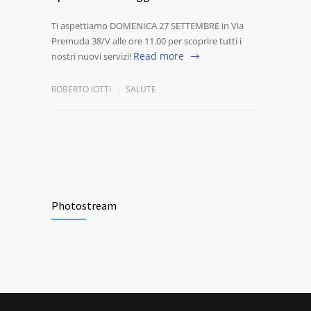
Ti aspettiamo DOMENICA 27 SETTEMBRE in Via
Premuda 38/V alle ore 11.00 per scoprire tutti i
Read more
nostri nuovi servizi!
ROBERTO IOTTI
SALUTE
Photostream