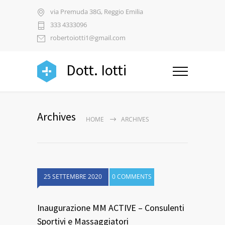
via Premuda 38G, Reggio Emilia
333 4333096
robertoiotti1@gmail.com
Dott. Iotti
Archives
HOME
ARCHIVES
25 SETTEMBRE 2020
0 COMMENTS
Inaugurazione MM ACTIVE – Consulenti
Sportivi e Massaggiatori