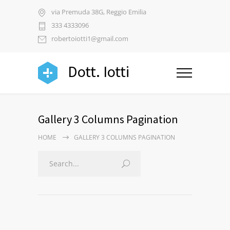
via Premuda 38G, Reggio Emilia
333 4333096
robertoiotti1@gmail.com
Dott. Iotti
Gallery 3 Columns Pagination
HOME
GALLERY 3 COLUMNS PAGINATION