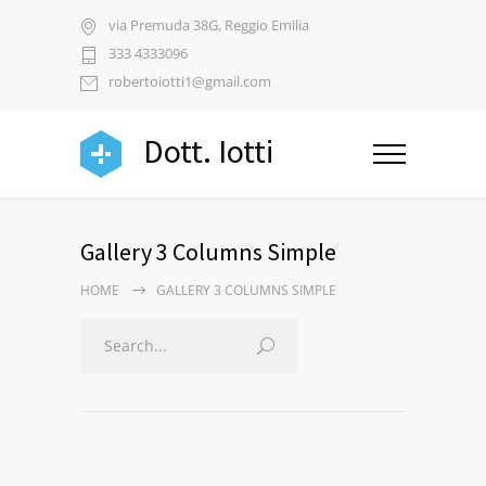
via Premuda 38G, Reggio Emilia
333 4333096
robertoiotti1@gmail.com
Dott. Iotti
Gallery 3 Columns Simple
HOME
GALLERY 3 COLUMNS SIMPLE