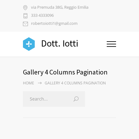
via Premuda 38G, Reggio Emilia
333 4333096
robertoiotti1@gmail.com
Dott. Iotti
Gallery 4 Columns Pagination
HOME
GALLERY 4 COLUMNS PAGINATION