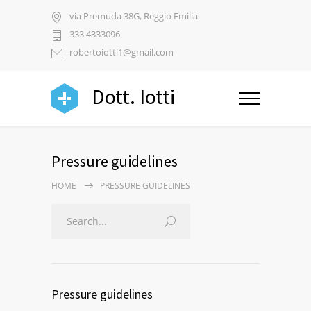
via Premuda 38G, Reggio Emilia
333 4333096
robertoiotti1@gmail.com
Dott. Iotti
Pressure guidelines
HOME
PRESSURE GUIDELINES
Pressure guidelines