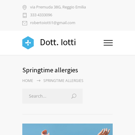
via Premuda 38G, Reggio Emilia
333 4333096
robertoiotti1@gmail.com
Dott. Iotti
Springtime allergies
HOME
SPRINGTIME ALLERGIES