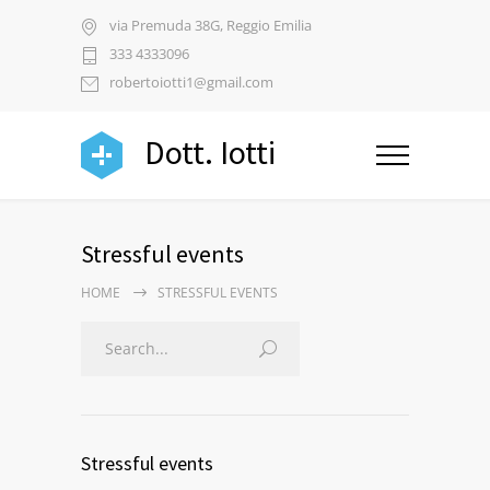
via Premuda 38G, Reggio Emilia
333 4333096
robertoiotti1@gmail.com
Dott. Iotti
Stressful events
HOME
STRESSFUL EVENTS
Stressful events