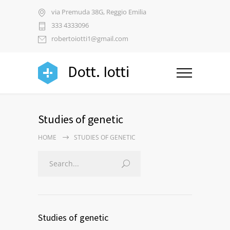
via Premuda 38G, Reggio Emilia
333 4333096
robertoiotti1@gmail.com
Dott. Iotti
Studies of genetic
HOME
STUDIES OF GENETIC
Studies of genetic