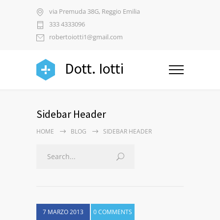
via Premuda 38G, Reggio Emilia
333 4333096
robertoiotti1@gmail.com
Dott. Iotti
Sidebar Header
HOME
BLOG
SIDEBAR HEADER
7 MARZO 2013
0 COMMENTS