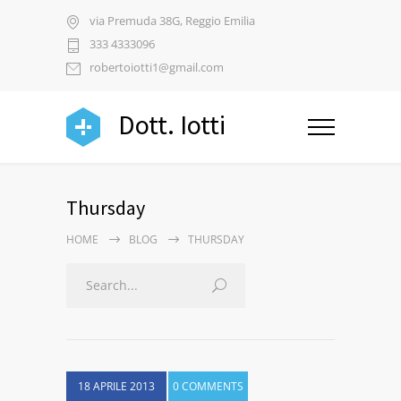
via Premuda 38G, Reggio Emilia
333 4333096
robertoiotti1@gmail.com
Dott. Iotti
Thursday
HOME
BLOG
THURSDAY
18 APRILE 2013
0 COMMENTS