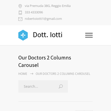
via Premuda 38G, Reggio Emilia
333 4333096
robertoiotti1@gmail.com
Dott. Iotti
Our Doctors 2 Columns
Carousel
HOME
OUR DOCTORS 2 COLUMNS CAROUSEL