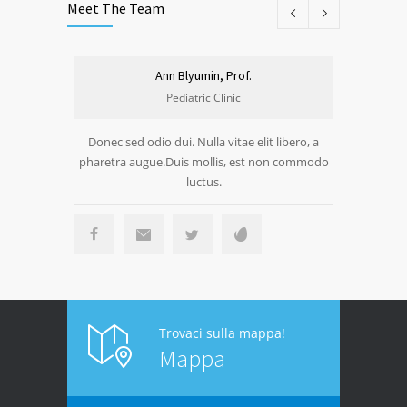
Meet The Team
Ann Blyumin, Prof.
Attre
Pediatric Clinic
Donec sed odio dui. Nulla vitae elit libero, a
Donec sed 
pharetra augue.Duis mollis, est non commodo
pharetra a
luctus.
Trovaci sulla mappa!
Mappa