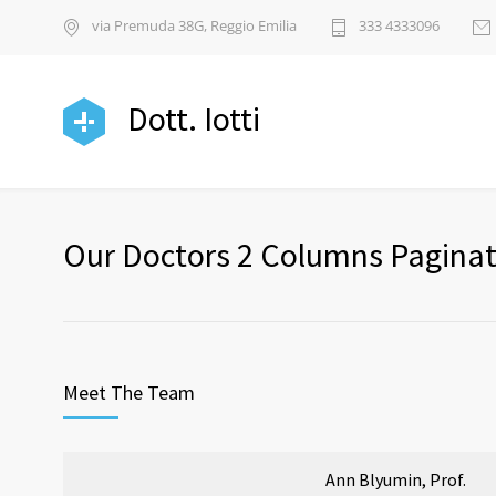
via Premuda 38G, Reggio Emilia
333 4333096
Dott. Iotti
Our Doctors 2 Columns Paginat
Meet The Team
Ann Blyumin, Prof.