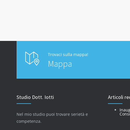
Trovaci sulla mappa!
Mappa
Studio Dott. Iotti
Articoli re
Inau
Consu
Nel mio studio puoi trovare serietà e
competenza.