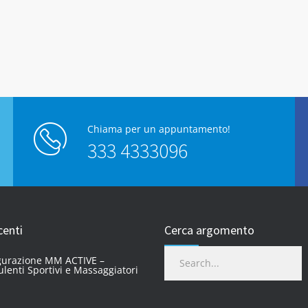
Chiama per un appuntamento!
333 4333096
centi
Cerca argomento
gurazione MM ACTIVE –
lenti Sportivi e Massaggiatori