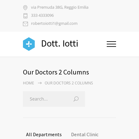
via Premuda 38G, Reggio Emilia
333 4333096
robertoiotti1@gmail.com
Dott. Iotti
Our Doctors 2 Columns
HOME
OUR DOCTORS 2 COLUMNS
All Departments
Dental Clinic