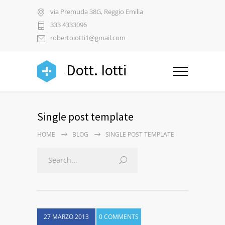
via Premuda 38G, Reggio Emilia
333 4333096
robertoiotti1@gmail.com
Dott. Iotti
Single post template
HOME
BLOG
SINGLE POST TEMPLATE
27 MARZO 2013
0 COMMENTS