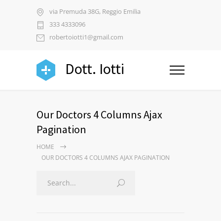
via Premuda 38G, Reggio Emilia
333 4333096
robertoiotti1@gmail.com
Dott. Iotti
Our Doctors 4 Columns Ajax
Pagination
HOME
OUR DOCTORS 4 COLUMNS AJAX PAGINATION